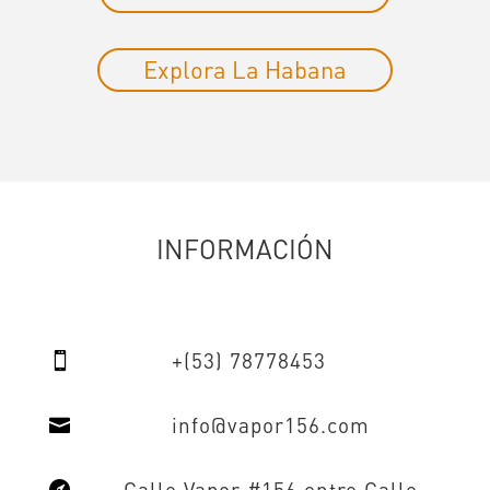
Explora La Habana
INFORMACIÓN
+(53) 78778453

info@vapor156.com

Calle Vapor #156 entre Calle
