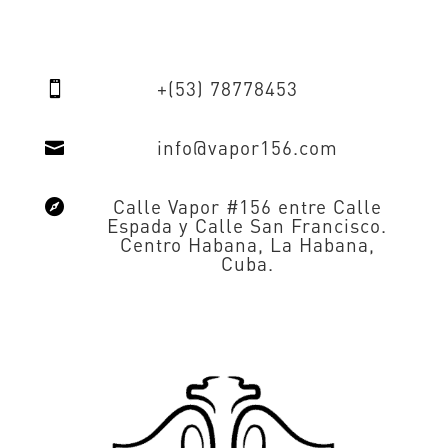
+(53) 78778453

info@vapor156.com

Calle Vapor #156 entre Calle

Espada y Calle San Francisco.
Centro Habana, La Habana,
Cuba.